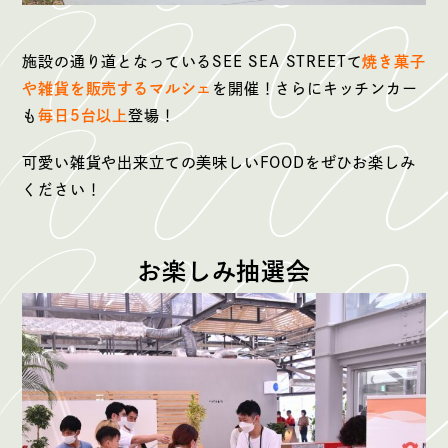
施設の通り道となっているSEE SEA STREETて
焼き菓子
や雑貨を販売するマルシェ
を開催！さらにキッチンカー
も
毎日5台以上
登場！
可愛い雑貨や出来立ての美味しいFOODをぜひお楽しみ
ください！
お楽しみ抽選会